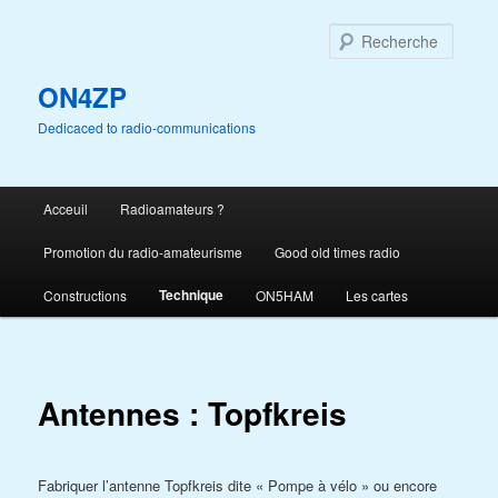
Aller
au
Reche
contenu
principal
ON4ZP
Dedicaced to radio-communications
Menu
Acceuil
Radioamateurs ?
principal
Promotion du radio-amateurisme
Good old times radio
Technique
Constructions
ON5HAM
Les cartes
Antennes : Topfkreis
Fabriquer l’antenne Topfkreis dite « Pompe à vélo » ou encore