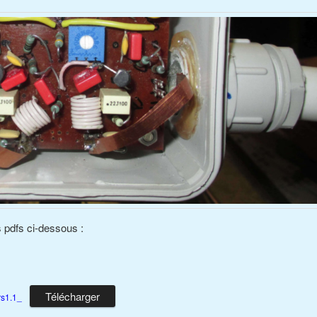
s pdfs ci-dessous :
Télécharger
s1.1_