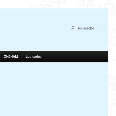
Recherch
ON5HAM
Les cartes