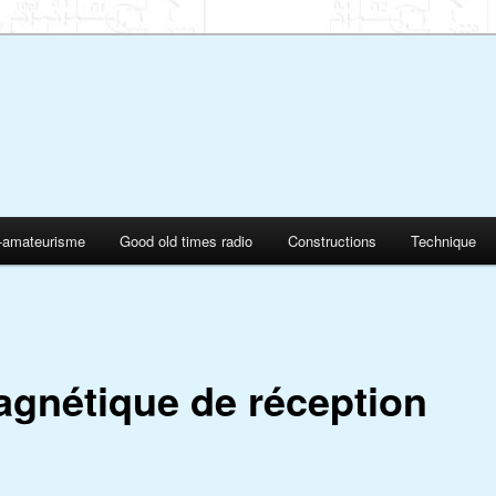
o-amateurisme
Good old times radio
Constructions
Technique
gnétique de réception