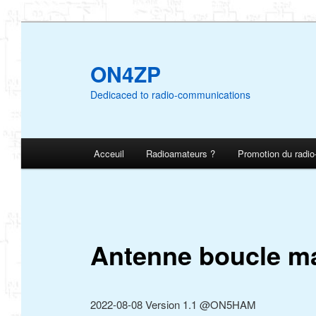
Aller
au
contenu
ON4ZP
principal
Dedicaced to radio-communications
Menu
Acceuil
Radioamateurs ?
Promotion du radi
principal
Antenne boucle ma
2022-08-08 Version 1.1 @ON5HAM