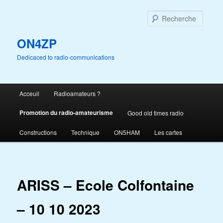
Aller
au
Reche
contenu
principal
ON4ZP
Dedicaced to radio-communications
Menu
Acceuil
Radioamateurs ?
principal
Promotion du radio-amateurisme
Good old times radio
Constructions
Technique
ON5HAM
Les cartes
ARISS – Ecole Colfontaine
– 10 10 2023