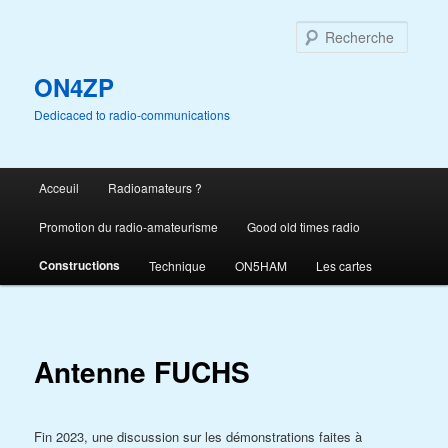
Aller
au
Reche
contenu
principal
ON4ZP
Dedicaced to radio-communications
Menu
Acceuil
Radioamateurs ?
principal
Promotion du radio-amateurisme
Good old times radio
Constructions
Technique
ON5HAM
Les cartes
Antenne FUCHS
Fin 2023, une discussion sur les démonstrations faites à