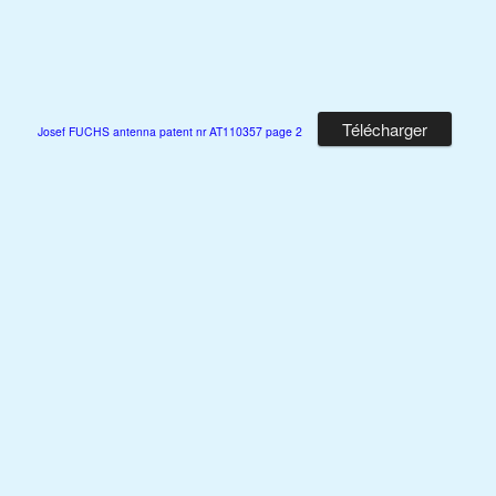
Télécharger
Josef FUCHS antenna patent nr AT110357 page 2