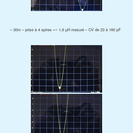
– 30m – prise à 4 spires =~ 1,6 µH mesuré – CV de 23 à 160 pF