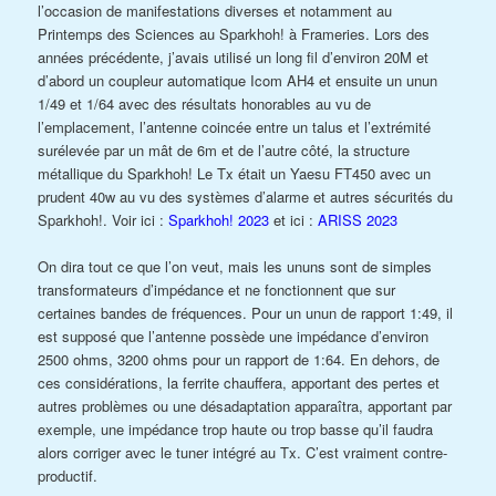
l’occasion de manifestations diverses et notamment au
Printemps des Sciences au Sparkhoh! à Frameries. Lors des
années précédente, j’avais utilisé un long fil d’environ 20M et
d’abord un coupleur automatique Icom AH4 et ensuite un unun
1/49 et 1/64 avec des résultats honorables au vu de
l’emplacement, l’antenne coincée entre un talus et l’extrémité
surélevée par un mât de 6m et de l’autre côté, la structure
métallique du Sparkhoh! Le Tx était un Yaesu FT450 avec un
prudent 40w au vu des systèmes d’alarme et autres sécurités du
Sparkhoh!. Voir ici :
Sparkhoh! 2023
et ici :
ARISS 2023
On dira tout ce que l’on veut, mais les ununs sont de simples
transformateurs d’impédance et ne fonctionnent que sur
certaines bandes de fréquences. Pour un unun de rapport 1:49, il
est supposé que l’antenne possède une impédance d’environ
2500 ohms, 3200 ohms pour un rapport de 1:64. En dehors, de
ces considérations, la ferrite chauffera, apportant des pertes et
autres problèmes ou une désadaptation apparaîtra, apportant par
exemple, une impédance trop haute ou trop basse qu’il faudra
alors corriger avec le tuner intégré au Tx. C’est vraiment contre-
productif.