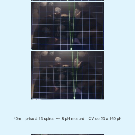
– 40m – prise à 13 spires =~ 8 µH mesuré – CV de 23 à 160 pF